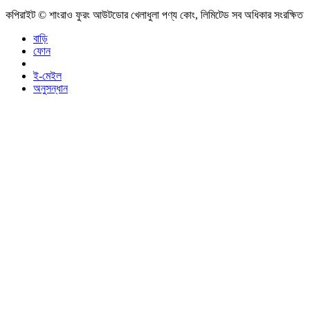
কপিরাইট © শাংরাও ফুরং আউটডোর খেলাধুলা পণ্য কোং, লিমিটেড সব অধিকার সংরক্ষিত
বাড়ি
ফোন
ই-মেইল
অনুসন্ধান