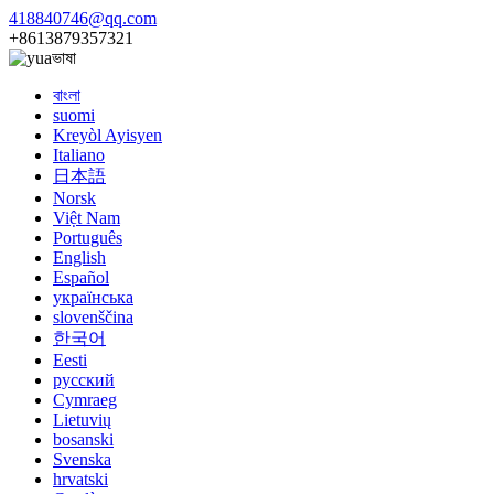
418840746@qq.com
+8613879357321
ভাষা
বাংলা
suomi
Kreyòl Ayisyen
Italiano
日本語
Norsk
Việt Nam
Português
English
Español
українська
slovenščina
한국어
Eesti
русский
Cymraeg
Lietuvių
bosanski
Svenska
hrvatski