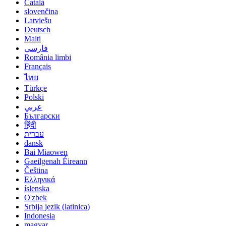
Català
slovenčina
Latviešu
Deutsch
Malti
فارسی
România limbi
Français
ไทย
Türkçe
Polski
عربي
Български
हिंदी
עברית
dansk
Bai Miaowen
Gaeilgenah Éireann
Čeština
Ελληνικά
íslenska
O'zbek
Srbija jezik (latinica)
Indonesia
magyar