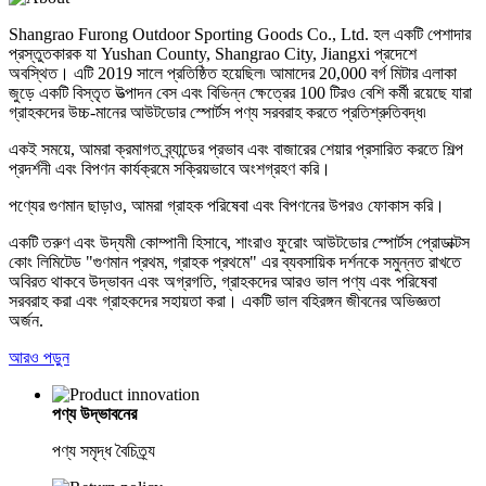
Shangrao Furong Outdoor Sporting Goods Co., Ltd. হল একটি পেশাদার
প্রস্তুতকারক যা Yushan County, Shangrao City, Jiangxi প্রদেশে
অবস্থিত। এটি 2019 সালে প্রতিষ্ঠিত হয়েছিল৷ আমাদের 20,000 বর্গ মিটার এলাকা
জুড়ে একটি বিস্তৃত উত্পাদন বেস এবং বিভিন্ন ক্ষেত্রের 100 টিরও বেশি কর্মী রয়েছে যারা
গ্রাহকদের উচ্চ-মানের আউটডোর স্পোর্টস পণ্য সরবরাহ করতে প্রতিশ্রুতিবদ্ধ৷
একই সময়ে, আমরা ক্রমাগত ব্র্যান্ডের প্রভাব এবং বাজারের শেয়ার প্রসারিত করতে শিল্প
প্রদর্শনী এবং বিপণন কার্যক্রমে সক্রিয়ভাবে অংশগ্রহণ করি।
পণ্যের গুণমান ছাড়াও, আমরা গ্রাহক পরিষেবা এবং বিপণনের উপরও ফোকাস করি।
একটি তরুণ এবং উদ্যমী কোম্পানী হিসাবে, শাংরাও ফুরোং আউটডোর স্পোর্টস প্রোডাক্টস
কোং লিমিটেড "গুণমান প্রথম, গ্রাহক প্রথমে" এর ব্যবসায়িক দর্শনকে সমুন্নত রাখতে
অবিরত থাকবে উদ্ভাবন এবং অগ্রগতি, গ্রাহকদের আরও ভাল পণ্য এবং পরিষেবা
সরবরাহ করা এবং গ্রাহকদের সহায়তা করা। একটি ভাল বহিরঙ্গন জীবনের অভিজ্ঞতা
অর্জন.
আরও পড়ুন
পণ্য উদ্ভাবনের
পণ্য সমৃদ্ধ বৈচিত্র্য